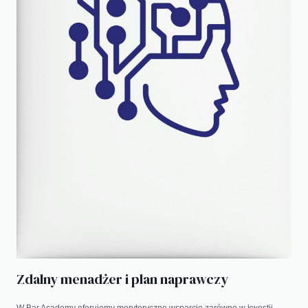
Zdalny menadżer i plan naprawczy
W Bar Academy oferujemy merytoryczne wsparcie zarówno w kwestii