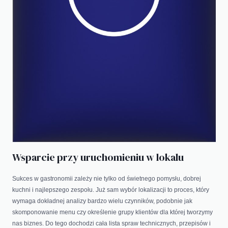
Wsparcie przy uruchomieniu w lokalu
Sukces w gastronomii zależy nie tylko od świetnego pomysłu, dobrej
kuchni i najlepszego zespołu. Już sam wybór lokalizacji to proces, który
wymaga dokładnej analizy bardzo wielu czynników, podobnie jak
skomponowanie menu czy określenie grupy klientów dla której tworzymy
nas biznes. Do tego dochodzi cała lista spraw technicznych, przepisów i