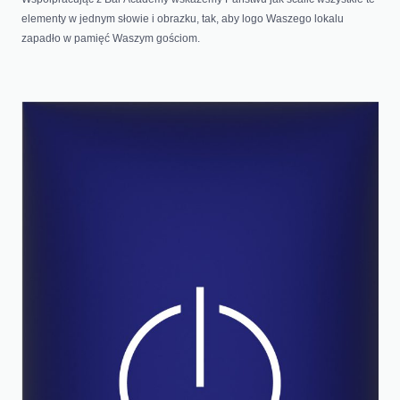
elementy w jednym słowie i obrazku, tak, aby logo Waszego lokalu
zapadło w pamięć Waszym gościom.