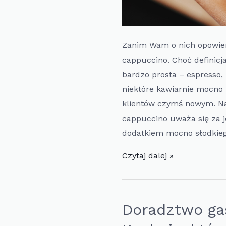
Zanim Wam o nich opowie
cappuccino. Choć definicj
bardzo prosta – espresso,
niektóre kawiarnie mocno 
klientów czymś nowym. N
cappuccino uważa się za 
dodatkiem mocno słodkieg
Doradztwo
Czytaj dalej »
gatronomiczne:
Picollo
latte
Doradztwo ga
czyli