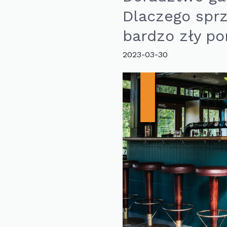
najbardziej
Dlaczego sprz
zyskuje
na
bardzo zły p
popularności,
2023-03-30
to…