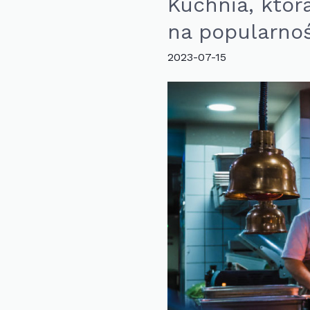
Kuchnia, któr
o
kawach
na popularnoś
mniej
2023-07-15
znanych