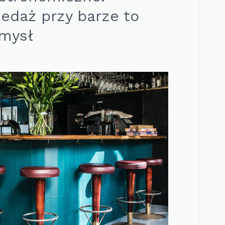
edaż przy barze to
omysł