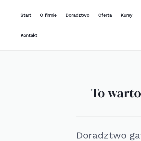
Skip
to
Start
O firmie
Doradztwo
Oferta
Kursy
content
Kontakt
To warto
Doradztwo gat