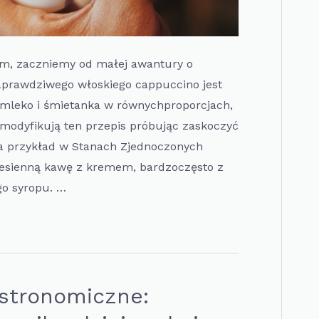
m, zaczniemy od małej awantury o
aprawdziwego włoskiego cappuccino jest
 mleko i śmietanka w równychproporcjach,
modyfikują ten przepis próbując zaskoczyć
a przykład w Stanach Zjednoczonych
jesienną kawę z kremem, bardzoczęsto z
o syropu. …
stronomiczne: