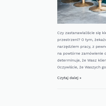
Czy zastanawialiście się 
przestrzeni? O tym, żekaż
narzędziem pracy, z pewno
na powtórne zamówienie dr
determinuje, że Wasz klie
Oczywiście, że Waszych go
Doradztwo
Czytaj dalej »
gastronomiczne:
Dlaczego
sprzedaż
przy