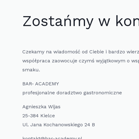
barze
Zostańmy w kon
to
bardzo
zły
pomysł
Czekamy na wiadomość od Ciebie i bardzo wier
współpraca zaowocuje czymś wyjątkowym o wsp
smaku.
BAR- ACADEMY
profesjonalne doradztwo gastronomiczne
Agnieszka Wijas
25-384 Kielce
Ul. Jana Kochanowskiego 24 B
kontakt@bar-academy.pl