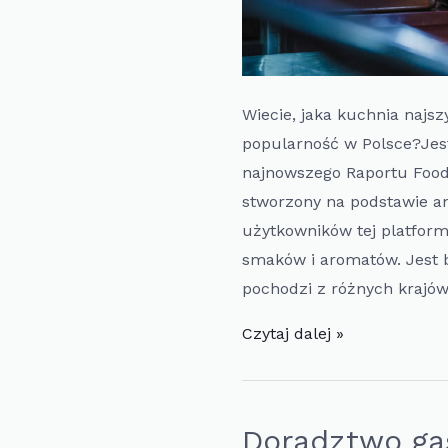
Wiecie, jaka kuchnia najs
popularność w Polsce?Jest
najnowszego Raportu Food
stworzony na podstawie an
użytkowników tej platform
smaków i aromatów. Jest
pochodzi z różnych krajów
Doradztwo
Czytaj dalej »
gastronomiczne:
Kuchnia,
która
Doradztwo ga